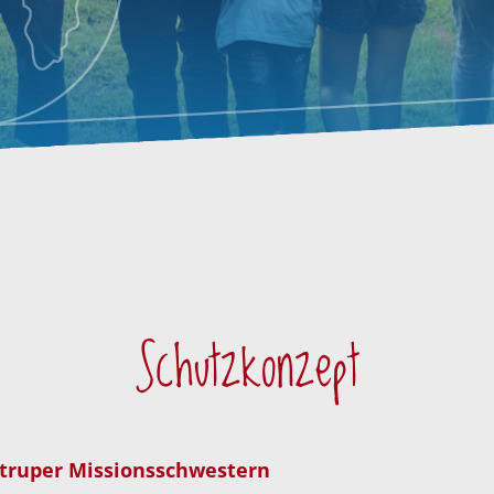
Schutzkonzept
iltruper Missionsschwestern