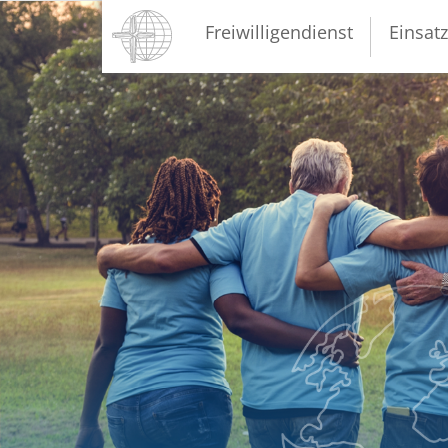
Direkt
Hauptnavigation
Freiwilligendienst
Einsat
zum
Inhalt